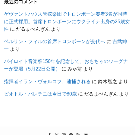
最近のコメント
ゲヴァントハウス管弦楽団でトロンボーン奏者3名が同時
に正式採用。首席トロンボーンにウクライナ出身の25歳女
性
に
だるまぺんぎん
より
ベルリン・フィルの首席トロンボーンが交代へ
に
吉武紳
一
より
バイロイト音楽祭150年を記念して、おもちゃのワーグナ
ーが登場（5月22日公開）
に
みゃ翁
より
指揮者イラン・ヴォルコフ、逮捕される
に
鈴木智之
より
ピオトル・パレチニは今日で80歳
に
だるまぺんぎん
より