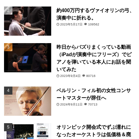
約400万円するヴァイオリンの弓、
演奏中に折れる。
2023年5月17日
109562
昨日からバズりまくっている動画
（iPadが演奏中にフリーズ）でピ
アノを弾いている本人にお話を聞
いてみた
2023年9月4日
80716
ベルリン・フィル初の女性コンサ
ートマスターが辞任へ
2024年9月11日
70713
オリンピック開会式でずぶ濡れに
なったオーケストラは低価格＆廃