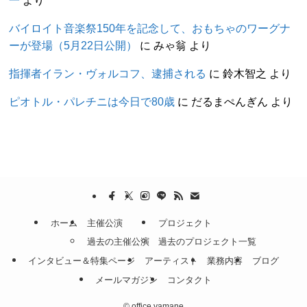
一
より
バイロイト音楽祭150年を記念して、おもちゃのワーグナ
ーが登場（5月22日公開）
に
みゃ翁
より
指揮者イラン・ヴォルコフ、逮捕される
に
鈴木智之
より
ピオトル・パレチニは今日で80歳
に
だるまぺんぎん
より
ホーム
主催公演
プロジェクト
過去の主催公演
過去のプロジェクト一覧
インタビュー＆特集ページ
アーティスト
業務内容
ブログ
メールマガジン
コンタクト
©
office yamane