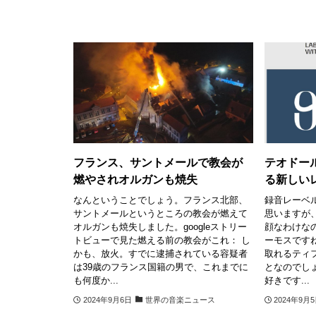
フランス、サントメールで教会が
テオドー
燃やされオルガンも焼失
る新しい
なんということでしょう。フランス北部、
録音レーベ
サントメールというところの教会が燃えて
思いますが
オルガンも焼失しました。googleストリー
顔なわけな
トビューで見た燃える前の教会がこれ： し
ーモスです
かも、放火。すでに逮捕されている容疑者
取れるティ
は39歳のフランス国籍の男で、これまでに
となのでし
も何度か...
好きです...
2024年9月6日
世界の音楽ニュース
2024年9月