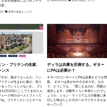
・ルセが指揮台に立つモンテヴ
2024年9月9日
世界の音楽ニュース
...
10日
世界の音楽ニュース
ミン・ブリテンの生家、
ディラは兵庫を圧倒する。ギター
ャンス
にPAは必要か？
ですが。親分てえへんだ。ベン
ギターのコンサートにPAは必要かどうか
ブリテンが生まれた家が、売り
題。 ギターは音がやや小さめです。なの
いるっていうじゃないか。 ブリ
で、どうしても、「聞こえるのか」問題が
3年11月22日にここでうまれたん
発生します。10数年ぐらい年前だったでし
フォーク州のローストフトって
ょうか、ジョン・ウィリアムズが最後に来
でね。ブリテンというとオール
日した時はたしか大ホールでリサイタルを
やっていて...