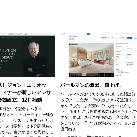
ス】ジョン・エリオッ
パールマンの豪邸、値下げ。
ディナーが新しいアンサ
パールマンがおうちを売りに出した話は知
突如設立、12月始動
っていましたが、その後については知りま
せんでした。まだ売れていなかったらし
月9日という記念すべき日
い。 あまりにも高すぎるのも困ったもん
･･エリオット・ガーディナー卿が
すが、先日、スイス在住のある音楽家と話
団とオーケストラを作ったとい
をしていて、日本では都心でマンションは
ュース（昭和とは多分関係あり
億円出さ...
しかも、自分が抜けた代わりに