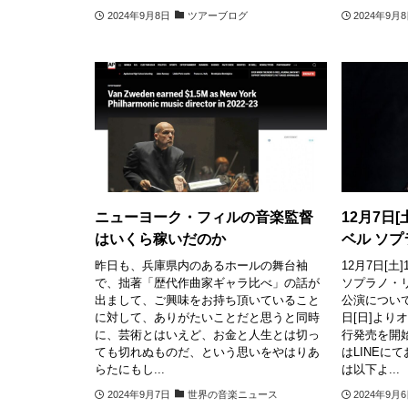
2024年9月8日
ツアーブログ
2024年9月
ニューヨーク・フィルの音楽監督
12月7日[
はいくら稼いだのか
ベル ソ
昨日も、兵庫県内のあるホールの舞台袖
12月7日[
で、拙著「歴代作曲家ギャラ比べ」の話が
ソプラノ・
出まして、ご興味をお持ち頂いていること
公演につい
に対して、ありがたいことだと思うと同時
日[日]より
に、芸術とはいえど、お金と人生とは切っ
行発売を開
ても切れぬものだ、という思いをやはりあ
はLINEに
らたにもし...
は以下よ...
2024年9月7日
世界の音楽ニュース
2024年9月