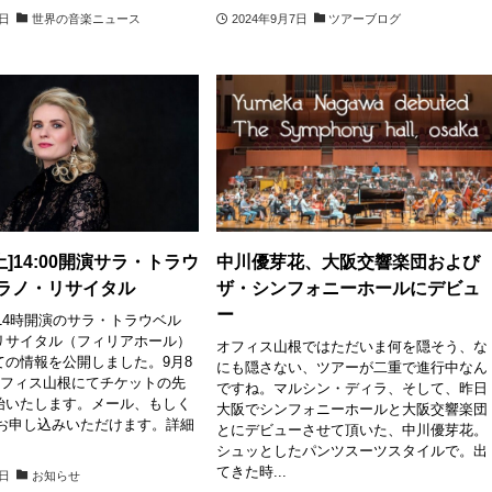
8日
世界の音楽ニュース
2024年9月7日
ツアーブログ
土]14:00開演サラ・トラウ
中川優芽花、大阪交響楽団および
プラノ・リサイタル
ザ・シンフォニーホールにデビュ
ー
土]14時開演のサラ・トラウベル
リサイタル（フィリアホール）
オフィス山根ではただいま何を隠そう、な
ての情報を公開しました。9月8
にも隠さない、ツアーが二重で進行中なん
オフィス山根にてチケットの先
ですね。マルシン・ディラ、そして、昨日
始いたします。メール、もしく
大阪でシンフォニーホールと大阪交響楽団
てお申し込みいただけます。詳細
とにデビューさせて頂いた、中川優芽花。
シュッとしたパンツスーツスタイルで。出
てきた時...
6日
お知らせ