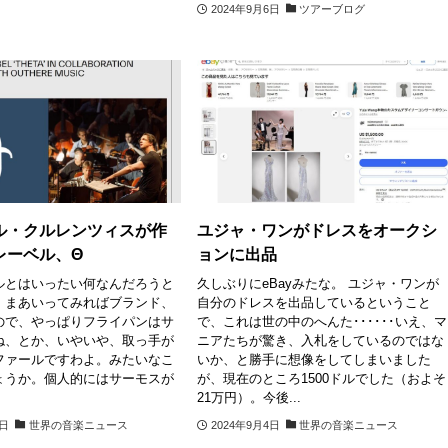
2024年9月6日
ツアーブログ
ル・クルレンツィスが作
ユジャ・ワンがドレスをオークシ
レーベル、Θ
ョンに出品
ルとはいったい何なんだろうと
久しぶりにeBayみたな。 ユジャ・ワンが
、まあいってみればブランド、
自分のドレスを出品しているということ
ので、やっぱりフライパンはサ
で、これは世の中のへんた･･････いえ、マ
ね、とか、いやいや、取っ手が
ニアたちが驚き、入札をしているのではな
ファールですわよ。みたいなこ
いか、と勝手に想像をしてしまいました
ょうか。個人的にはサーモスが
が、現在のところ1500ドルでした（およそ
21万円）。今後...
5日
世界の音楽ニュース
2024年9月4日
世界の音楽ニュース