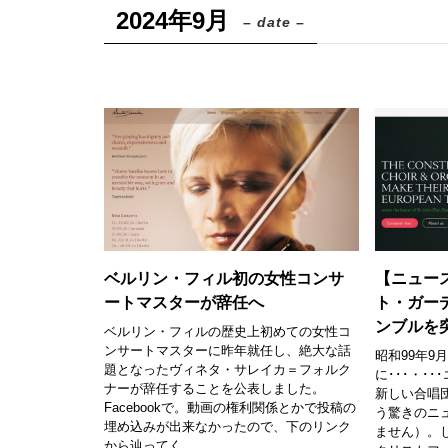
2024年9月
– date –
ベルリン・フィル初の女性コンサ
【ニュー
ートマスターが辞任へ
ト・ガー
ンブルを
ベルリン・フィルの歴史上初めての女性コ
ンサートマスターに昨年就任し、絶大な話
昭和99年9
題となったヴィネタ・サレイカ＝フォルク
に･･･・･
ナーが辞任することを公表しました。
新しい合唱
Facebookで。動画の権利関係とかで投稿の
う驚きのニ
埋め込みが出来なかったので、下のリンク
ません）。
から辿ってく...