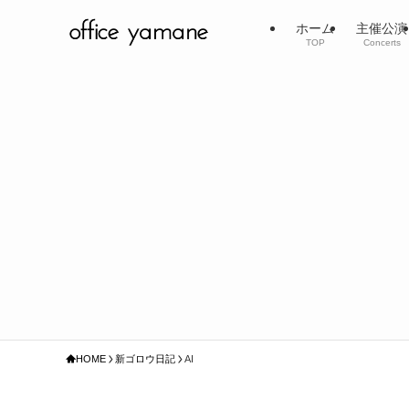
ホーム
主催公演
TOP
Concerts
HOME
新ゴロウ日記
AI