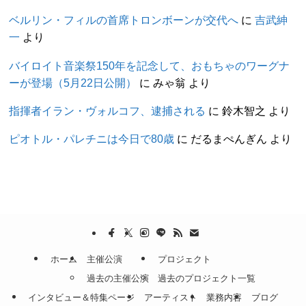
ベルリン・フィルの首席トロンボーンが交代へ
に
吉武紳
一
より
バイロイト音楽祭150年を記念して、おもちゃのワーグナ
ーが登場（5月22日公開）
に
みゃ翁
より
指揮者イラン・ヴォルコフ、逮捕される
に
鈴木智之
より
ピオトル・パレチニは今日で80歳
に
だるまぺんぎん
より
ホーム
主催公演
プロジェクト
過去の主催公演
過去のプロジェクト一覧
インタビュー＆特集ページ
アーティスト
業務内容
ブログ