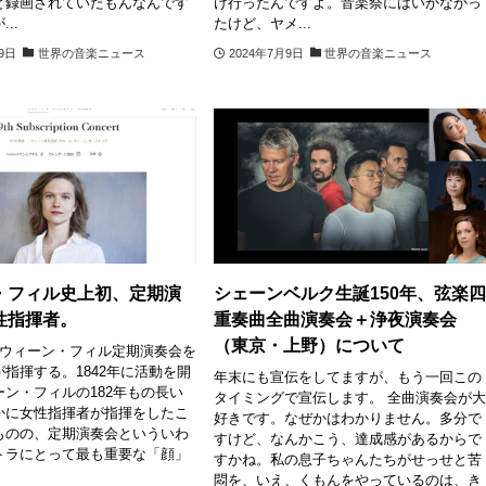
と録画されていたもんなんです
け行ったんですよ。音楽祭にはいかなかっ
..
たけど、ヤメ...
29日
世界の音楽ニュース
2024年7月9日
世界の音楽ニュース
・フィル史上初、定期演
シェーンベルク生誕150年、弦楽
性指揮者。
重奏曲全曲演奏会＋浄夜演奏会
（東京・上野）について
にウィーン・フィル定期演奏会を
指揮する。1842年に活動を開
年末にも宣伝をしてますが、もう一回この
ン・フィルの182年もの長い
タイミングで宣伝します。 全曲演奏会が
かに女性指揮者が指揮をしたこ
好きです。なぜかはわかりません。多分で
ものの、定期演奏会といういわ
すけど、なんかこう、達成感があるからで
トラにとって最も重要な「顔」
すかね。私の息子ちゃんたちがせっせと苦
悶を、いえ、くもんをやっているのは、き