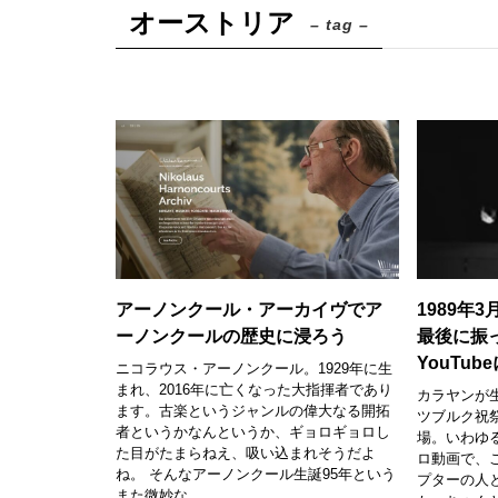
オーストリア
– tag –
アーノンクール・アーカイヴでア
1989年
ーノンクールの歴史に浸ろう
最後に振
YouTub
ニコラウス・アーノンクール。1929年に生
まれ、2016年に亡くなった大指揮者であり
カラヤンが
ます。古楽というジャンルの偉大なる開拓
ツブルク祝祭
者というかなんというか、ギョロギョロし
場。いわゆ
た目がたまらねえ、吸い込まれそうだよ
ロ動画で、
ね。 そんなアーノンクール生誕95年という
プターの人
また微妙な...