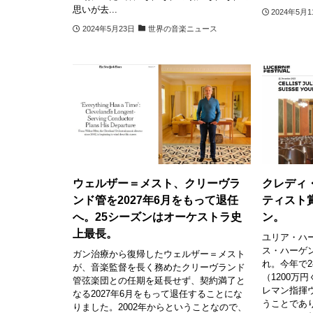
思いが去...
2024年5月
2024年5月23日
世界の音楽ニュース
ウェルザー＝メスト、クリーヴラ
クレディ
ンド管を2027年6月をもって退任
ティスト賞
へ。25シーズンはオーケストラ史
ン。
上最長。
ユリア・ハ
ス・ハーゲン
ガン治療から復帰したウェルザー＝メスト
れ。今年で2
が、音楽監督を長く務めたクリーヴランド
（1200万
管弦楽団との任期を延長せず、契約満了と
レマン指揮
なる2027年6月をもって退任することにな
うことであ
りました。2002年からということなので、