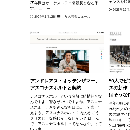
ャンスを頂戴.
25年間はオーケストラ市場最長となる予
定。 ニュー...
2023年12月
2024年1月12日
世界の音楽ニュース
アンドレアス・オッテンザマー、
50人で
アスコナスホルトと契約
スの新作「
ばそうな
アスコナスホルトという名前は結構好きな
んですよ。響きがいいですよね。アスコナ
今年8月に
スホルト。さあみんなも口に出して言って
れた50人
見よう、アスコナスホルト！ なんかこう、
めの激ヤバ作品
クリスピーな感じがしないかい？ ほーん、
Saiten
で、アスコナスホルトってなんなの、って
先日Newz
いう事...