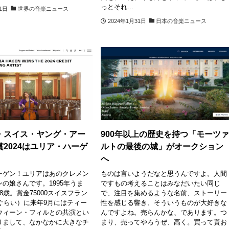
っとそれ...
11日
世界の音楽ニュース
2024年1月31日
日本の音楽ニュース
・スイス・ヤング・アー
900年以上の歴史を持つ「モーツ
2024はユリア・ハーゲ
ルトの最後の城」がオークション
へ
ーゲン！ユリアはあのクレメン
ものは言いようだなと思うんですよ。人間
の娘さんです。1995年うま
ですもの考えることはみなだいたい同じ
8歳。賞金75000スイスフラン
で、注目を集めるような名前、ストーリー
円ぐらい）に来年9月にはティー
性を感じる響き、そういうものが大好きな
ウィーン・フィルとの共演とい
んですよね。売らんかな、であります。つ
りまして、なかなかに大きなチ
まり、売ってやろうぜ、高く。買って貰お