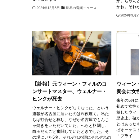
か。ちゃん
かね。それが.
2024年12月8日
世界の音楽ニュース
2024年9月
【訃報】元ウィーン・フィルのコ
ウィーン
ンサートマスター、ウェルナー・
奏会に女
ヒンクが死去
来年の5月
初めて女性が
ウェルナー・ヒンクがなくなった、という
始したウィー
速報が名古屋に届いたのは昨夜遅く。私た
歴史上、確
ちは打合せと称し、なぜか名古屋でもんじ
とはあった
ゃ焼きをいただいていた、へらと格闘し、
ばオーケス
白玉だんごと奮闘していたときでした。そ
「プライ...
の場にいた5名、それぞれの頭にそれぞれの