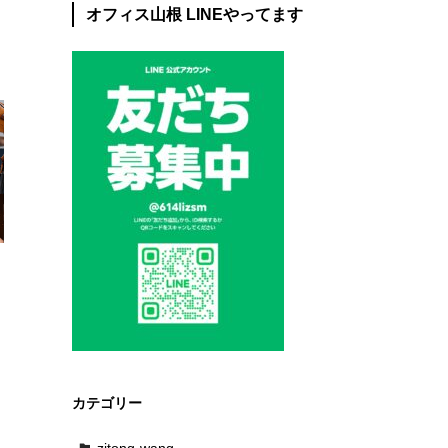
オフィス山根 LINEやってます
四
大
カテゴリー
zitong-wang