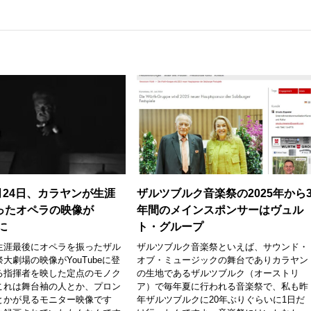
3月24日、カラヤンが生涯
ザルツブルク音楽祭の2025年から
ったオペラの映像が
年間のメインスポンサーはヴュル
eに
ト・グループ
生涯最後にオペラを振ったザル
ザルツブルク音楽祭といえば、サウンド・
大劇場の映像がYouTubeに登
オブ・ミュージックの舞台でありカラヤン
る指揮者を映した定点のモノク
の生地であるザルツブルク（オーストリ
これは舞台袖の人とか、プロン
ア）で毎年夏に行われる音楽祭で、私も昨
とかが見るモニター映像です
年ザルツブルクに20年ぶりぐらいに1日だ