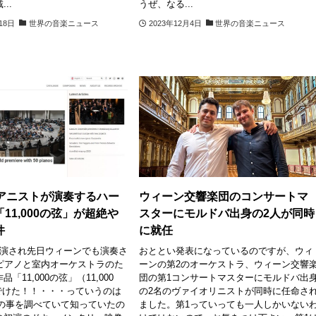
..
うぜ、なる...
18日
世界の音楽ニュース
2023年12月4日
世界の音楽ニュース
ピアニストが演奏するハー
ウィーン交響楽団のコンサートマ
11,000の弦」が超絶や
スターにモルドバ出身の2人が同時
件
に就任
初演され先日ウィーンでも演奏さ
おととい発表になっているのですが、ウィ
のピアノと室内オーケストラのた
ーンの第2のオーケストラ、ウィーン交響
「11,000の弦」（11,000
団の第1コンサートマスターにモルドバ出
）。でけた！！・・・っていうのは
の2名のヴァイオリニストが同時に任命さ
ikの事を調べていて知っていたの
ました。第1っていっても一人しかいない