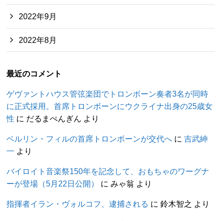
2022年9月
2022年8月
最近のコメント
ゲヴァントハウス管弦楽団でトロンボーン奏者3名が同時
に正式採用。首席トロンボーンにウクライナ出身の25歳女
性
に
だるまぺんぎん
より
ベルリン・フィルの首席トロンボーンが交代へ
に
吉武紳
一
より
バイロイト音楽祭150年を記念して、おもちゃのワーグナ
ーが登場（5月22日公開）
に
みゃ翁
より
指揮者イラン・ヴォルコフ、逮捕される
に
鈴木智之
より