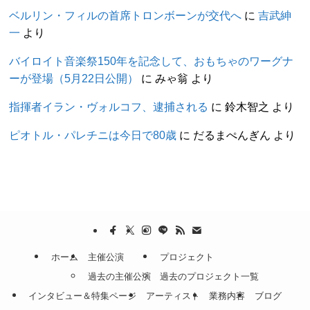
ベルリン・フィルの首席トロンボーンが交代へ
に
吉武紳
一
より
バイロイト音楽祭150年を記念して、おもちゃのワーグナ
ーが登場（5月22日公開）
に
みゃ翁
より
指揮者イラン・ヴォルコフ、逮捕される
に
鈴木智之
より
ピオトル・パレチニは今日で80歳
に
だるまぺんぎん
より
ホーム
主催公演
プロジェクト
過去の主催公演
過去のプロジェクト一覧
インタビュー＆特集ページ
アーティスト
業務内容
ブログ