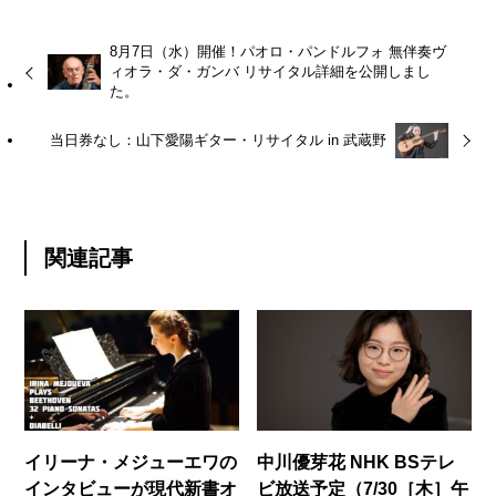
8月7日（水）開催！パオロ・パンドルフォ 無伴奏ヴ
ィオラ・ダ・ガンバ リサイタル詳細を公開しまし
た。
当日券なし：山下愛陽ギター・リサイタル in 武蔵野
関連記事
イリーナ・メジューエワの
中川優芽花 NHK BSテレ
インタビューが現代新書オ
ビ放送予定（7/30［木］午