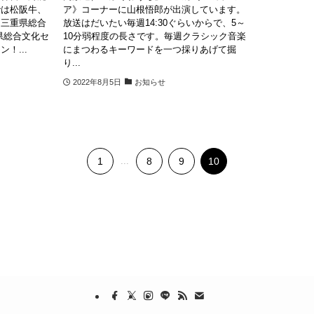
では松阪牛、
ア》コーナーに山根悟郎が出演しています。
て三重県総合
放送はだいたい毎週14:30ぐらいからで、5～
県総合文化セ
10分弱程度の長さです。毎週クラシック音楽
！...
にまつわるキーワードを一つ採りあげて掘
り...
2022年8月5日
お知らせ
1
...
8
9
10