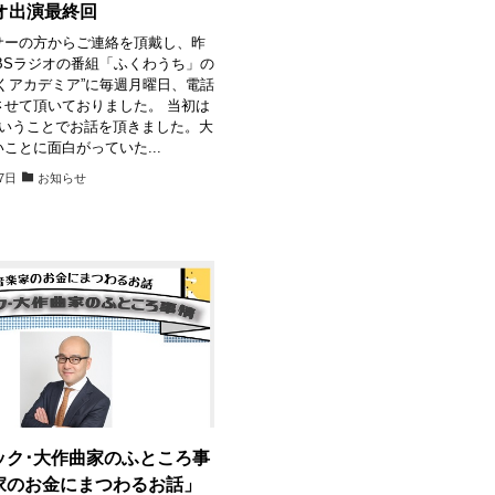
オ出演最終回
サーの方からご連絡を頂戴し、昨
BSラジオの番組「ふくわうち」の
くアカデミア”に毎週月曜日、電話
させて頂いておりました。 当初は
ということでお話を頂きました。大
ことに面白がっていた...
7日
お知らせ
ック･大作曲家のふところ事
家のお金にまつわるお話」