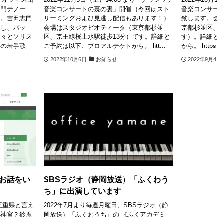
志門テノー
音楽コンサートの裏の裏」開催（今回はスト
音楽コンサ
す。吉田志門
リーミングおよび見逃し配信もあります！）
致します。
躍し、バッ
会場はスタジオピオティータ（東京都杉並
京都杉並区
次々とソリス
区、京王線桜上水駅徒歩13分）です。詳細と
す）。詳細
目の若手歌
ご予約は以下、プロアルテケトから。 htt...
から。 https:/
2022年10月6日
お知らせ
2022年9月
お話をい
SBSラジオ（静岡放送）「ふくわう
ち」に出演しています
三重県と言え
2022年7月より毎週月曜日、SBSラジオ（静
勢神宮？鈴鹿
岡放送）「ふくわうち」の 《ふくアカデミ