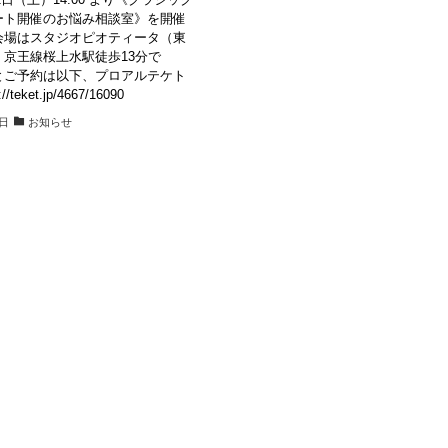
ート開催のお悩み相談室》を開催
会場はスタジオピオティータ（東
、京王線桜上水駅徒歩13分で
とご予約は以下、プロアルテケト
/teket.jp/4667/16090
4日
お知らせ