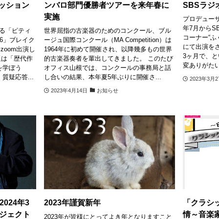
セッション
ンバロ部門優勝者ツアーを来年春に
SBSラジ
実施
プロデュー
年7月からS
れる「ピティ
世界屈指の古楽器のためのコンクール、ブル
コーナー“ふ
56」ブレイク
ージュ国際コンクール（MA Competition）は
にて出演を
oom出演し
1964年に初めて開催され、以降幾多もの世界
3ヶ月で、
題は「歴代作
的古楽器奏者を輩出してきました。 このたび
変ありがたい
を学ぼう
オフィス山根では、コンクールの事務局と話
質疑応答...
し合いの結果、本年夏5年ぶりに開催さ...
2023年3月2
2023年4月14日
お知らせ
2024年3
2023年謹賀新年
「クラシ
ジェクト
情～音楽
2023年が皆様にとってよき年となりますこと