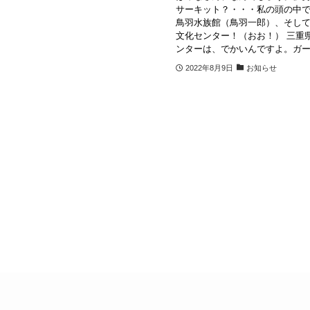
サーキット？・・・私の頭の中
鳥羽水族館（鳥羽一郎）、そし
文化センター！（おお！） 三重
ンターは、でかいんですよ。ガーン
2022年8月9日
お知らせ