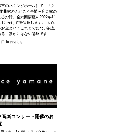
和市のハミングホールにて、「ク
大作曲家のふところ事情～音楽家の
るお話」全六回講座を2022年11
2月にかけて開催致します。 大作
をお金というこれまでにない観点
る、ほかにはない講座です...
6日
お知らせ
ク音楽コンサート開催のお
室
月1日（土）14:00 より《クラシック