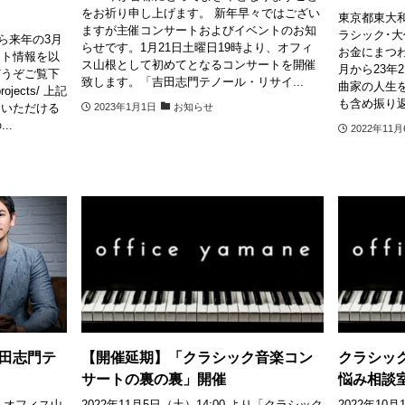
をお祈り申し上げます。 新年早々ではござい
東京都東大
ますが主催コンサートおよびイベントのお知
ラシック･
から来年の3月
らせです。1月21日土曜日19時より、オフィ
お金にまつわ
クト情報を以
ス山根として初めてとなるコンサートを開催
月から23年
どうぞご覧下
致します。「吉田志門テノール・リサイ...
曲家の人生
projects/ 上記
も含め振り返
りいただける
2023年1月1日
お知らせ
..
2022年11月
田志門テ
【開催延期】「クラシック音楽コン
クラシッ
サートの裏の裏」開催
悩み相談
り、オフィス山
2022年11月5日（土）14:00 より「クラシック
2022年10