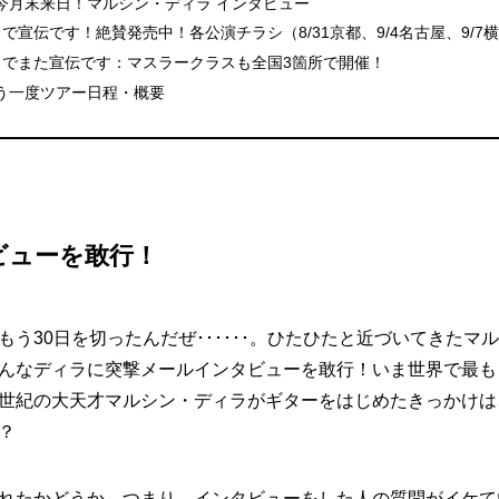
今月末来日！マルシン・ディラ インタビュー
で宣伝です！絶賛発売中！各公演チラシ（8/31京都、9/4名古屋、9/7横
こでまた宣伝です：マスラークラスも全国3箇所で開催！
う一度ツアー日程・概要
ビューを敢行！
もう30日を切ったんだぜ･･････。ひたひたと近づいてきたマ
んなディラに突撃メールインタビューを敢行！いま世界で最も
世紀の大天才マルシン・ディラがギターをはじめたきっかけは
？
れたかどうか、つまり、インタビューをした人の質問がイケて