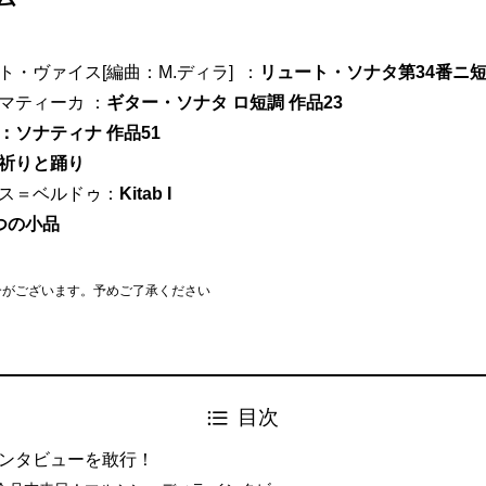
・ヴァイス[編曲：M.ディラ] ：
リュート・ソナタ第34番ニ
マティーカ ：
ギター・ソナタ ロ短調 作品23
：ソナティナ 作品51
祈りと踊り
ス＝ベルドゥ：
Kitab I
つの小品
合がございます。予めご了承ください
目次
ンタビューを敢行！