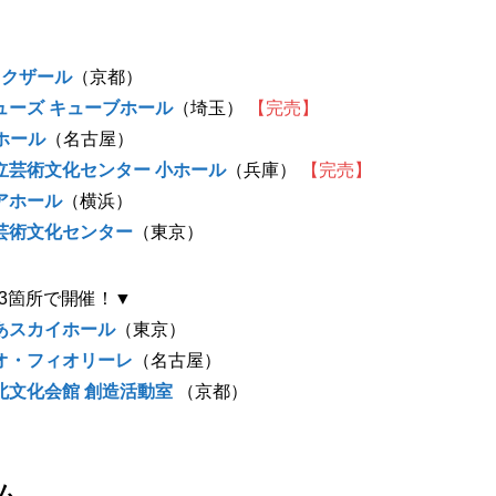
ックザール
（京都）
ューズ キューブホール
（埼玉）
【完売】
iホール
（名古屋）
立芸術文化センター 小ホール
（兵庫）
【完売】
アホール
（横浜）
芸術文化センター
（東京）
3箇所で開催！▼
あスカイホール
（東京）
オ・フィオリーレ
（名古屋）
北文化会館 創造活動室
（京都）
ム