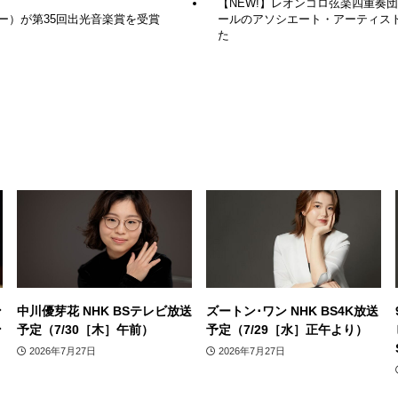
【NEW!】レオンコロ弦楽四重奏
ー）が第35回出光音楽賞を受賞
ールのアソシエート・アーティス
た
ン
中川優芽花 NHK BSテレビ放送
ズートン･ワン NHK BS4K放送
ン
予定（7/30［木］午前）
予定（7/29［水］正午より）
2026年7月27日
2026年7月27日