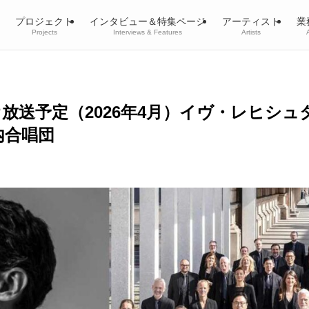
プロジェクト
インタビュー＆特集ページ
アーティスト
業
Projects
Interviews & Features
Artists
オ放送予定（2026年4月）イヴ・レヒシ
内合唱団