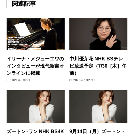
関連記事
イリーナ・メジューエワの
中川優芽花 NHK BSテレ
インタビューが現代新書オ
ビ放送予定（7/30［木］午
ンラインに掲載
前）
2026年8月3日
2026年7月27日
ズートン･ワン NHK BS4K
9月14日（月）ズートン・