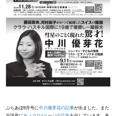
ぶらあぼ8月号に
中川優芽花の記事
が出ました。また
当該号に
モノクロ1ページの広告
を出しています。各