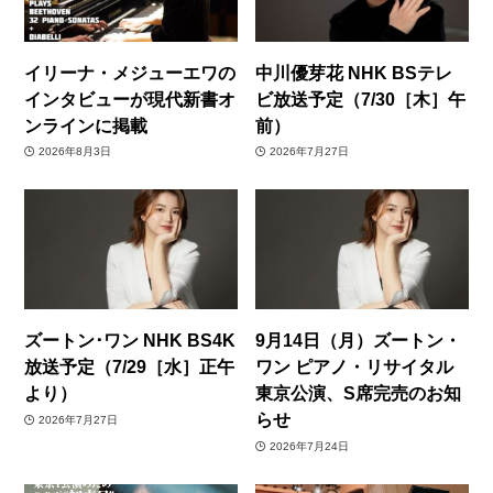
イリーナ・メジューエワの
中川優芽花 NHK BSテレ
インタビューが現代新書オ
ビ放送予定（7/30［木］午
ンラインに掲載
前）
2026年8月3日
2026年7月27日
ズートン･ワン NHK BS4K
9月14日（月）ズートン・
放送予定（7/29［水］正午
ワン ピアノ・リサイタル
より）
東京公演、S席完売のお知
らせ
2026年7月27日
2026年7月24日