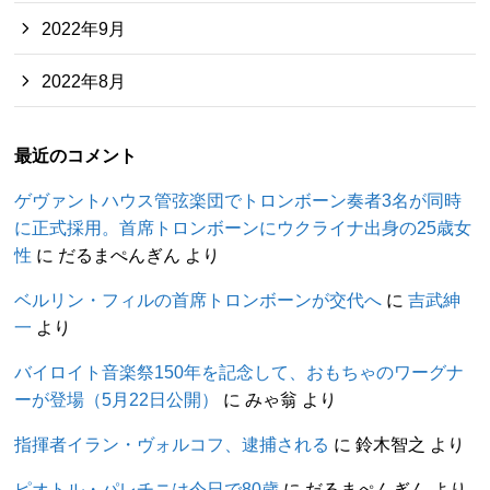
2022年9月
2022年8月
最近のコメント
ゲヴァントハウス管弦楽団でトロンボーン奏者3名が同時
に正式採用。首席トロンボーンにウクライナ出身の25歳女
性
に
だるまぺんぎん
より
ベルリン・フィルの首席トロンボーンが交代へ
に
吉武紳
一
より
バイロイト音楽祭150年を記念して、おもちゃのワーグナ
ーが登場（5月22日公開）
に
みゃ翁
より
指揮者イラン・ヴォルコフ、逮捕される
に
鈴木智之
より
ピオトル・パレチニは今日で80歳
に
だるまぺんぎん
より