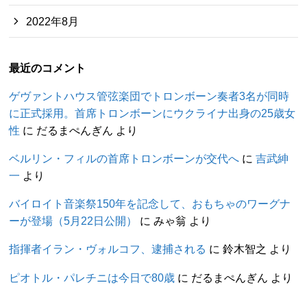
2022年8月
最近のコメント
ゲヴァントハウス管弦楽団でトロンボーン奏者3名が同時
に正式採用。首席トロンボーンにウクライナ出身の25歳女
性
に
だるまぺんぎん
より
ベルリン・フィルの首席トロンボーンが交代へ
に
吉武紳
一
より
バイロイト音楽祭150年を記念して、おもちゃのワーグナ
ーが登場（5月22日公開）
に
みゃ翁
より
指揮者イラン・ヴォルコフ、逮捕される
に
鈴木智之
より
ピオトル・パレチニは今日で80歳
に
だるまぺんぎん
より